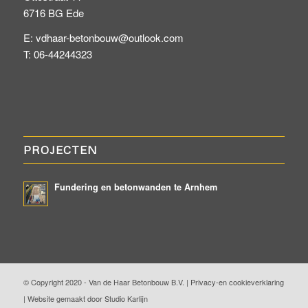
6716 BG Ede
E: vdhaar-betonbouw@outlook.com
T: 06-44244323
PROJECTEN
Fundering en betonwanden te Arnhem
© Copyright 2020 - Van de Haar Betonbouw B.V. |
Privacy-en cookieverklaring
|
Website gemaakt door Studio Karlijn