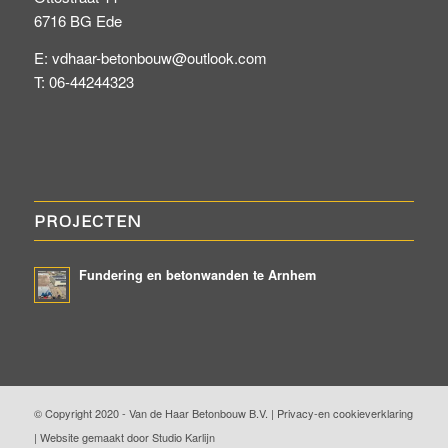
6716 BG Ede
E: vdhaar-betonbouw@outlook.com
T: 06-44244323
PROJECTEN
Fundering en betonwanden te Arnhem
© Copyright 2020 - Van de Haar Betonbouw B.V. |
Privacy-en cookieverklaring
|
Website gemaakt door Studio Karlijn