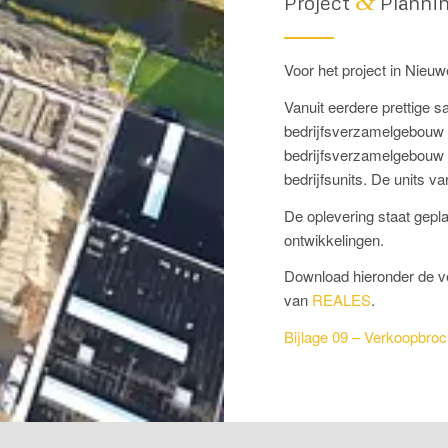
&
Project
Planni
Voor het project in Nieu
Vanuit eerdere prettige
bedrijfsverzamelgebouw 
bedrijfsverzamelgebouw b
bedrijfsunits. De units v
De oplevering staat gep
ontwikkelingen.
Download hieronder de ve
van
REALES
.
Bijlage 09 – Verkoopbro