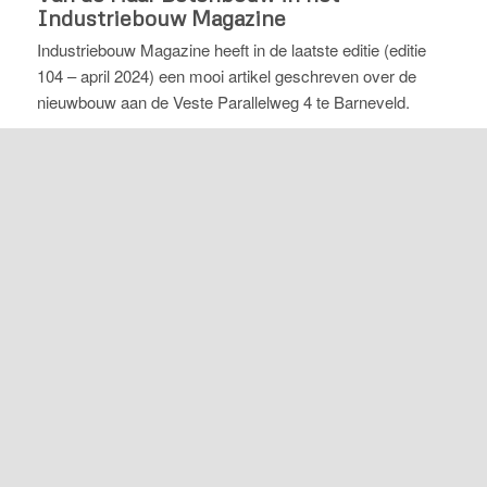
Industriebouw Magazine
Industriebouw Magazine heeft in de laatste editie (editie
104 – april 2024) een mooi artikel geschreven over de
nieuwbouw aan de Veste Parallelweg 4 te Barneveld.
Op de eerste pagina over het bedrijfsverzamelgebouw te
Barneveld is de hoofdaannemer
HBE Bouw
aan het woord
en verteld hier hoe het pand tot stand is gekomen. Door de
prettige en nauwe samenwerking zijn ook wij te sprake
gekomen en mochten wij ook ons verhaal delen in het
magazine.
Nieuwsgierig geworden naar het artikel? Lees het
hieronder!
Klik hier voor het artikel in de Industriebouw Magazine