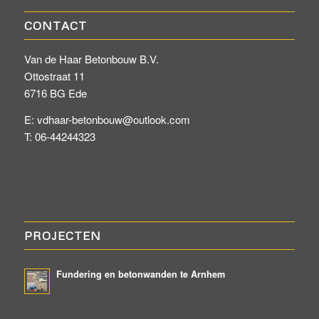
CONTACT
Van de Haar Betonbouw B.V.
Ottostraat 11
6716 BG Ede
E: vdhaar-betonbouw@outlook.com
T: 06-44244323
PROJECTEN
Fundering en betonwanden te Arnhem