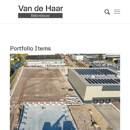
Portfolio Items