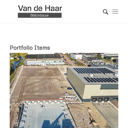
Portfolio Items