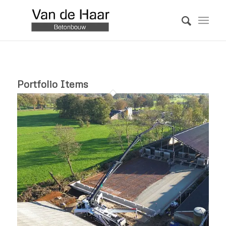
Portfolio Items