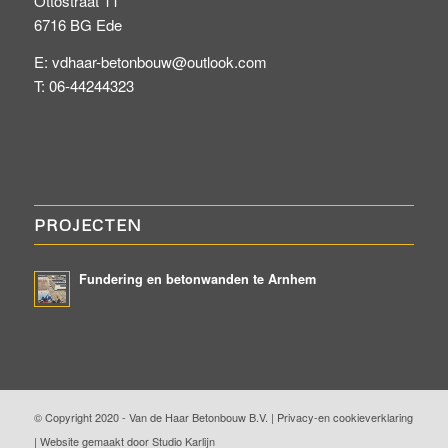
Ottostraat 11
6716 BG Ede
E: vdhaar-betonbouw@outlook.com
T: 06-44244323
PROJECTEN
Fundering en betonwanden te Arnhem
© Copyright 2020 - Van de Haar Betonbouw B.V. |
Privacy-en cookieverklaring
|
Website gemaakt door Studio Karlijn