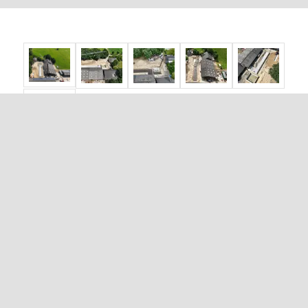
VAN DE HAAR BETONBOUW
Van de Haar Betonbouw is een veelzijdig bedrijf op het
gebied van betonbouw. U kunt hierbij denken aan
monolitische vloeren, fundaties, kelders en laaddocks.